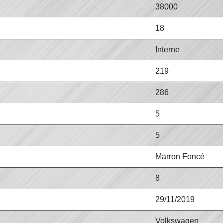
38000
18
Interne
219
286
5
5
Marron Foncé
8
29/11/2019
Volkswagen