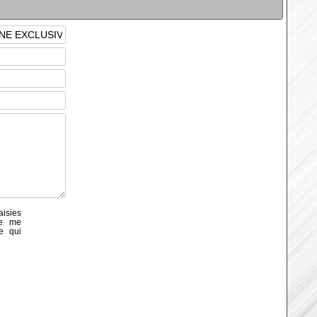
aisies
de me
e qui