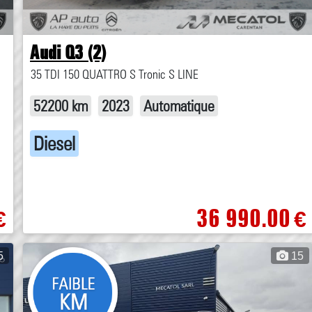
Audi Q3 (2)
35 TDI 150 QUATTRO S Tronic S LINE
52200 km
2023
Automatique
Diesel
36 990.00
€
€
5
15