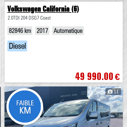
Volkswagen California (6)
2.0TDI 204 DSG7 Coast
82846 km
2017
Automatique
Diesel
49 990.00
€
11