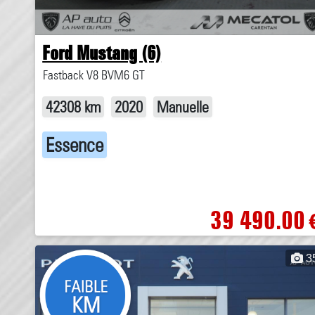
Ford Mustang (6)
Fastback V8 BVM6 GT
42308 km
2020
Manuelle
Essence
39 490.00
3