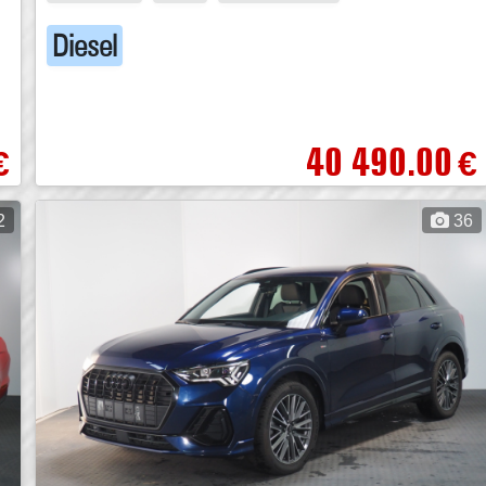
Diesel
40 490.00
€
€
2
36