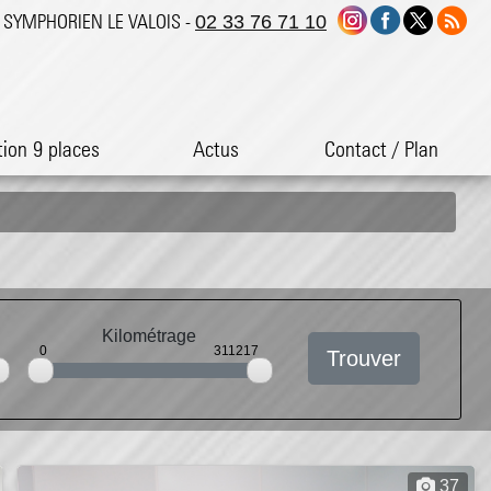
ST SYMPHORIEN LE VALOIS -
02 33 76 71 10
tion 9 places
Actus
Contact / Plan
Kilométrage
0
311217
Trouver
37