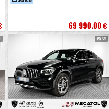
69 990.00
€
€
1
38