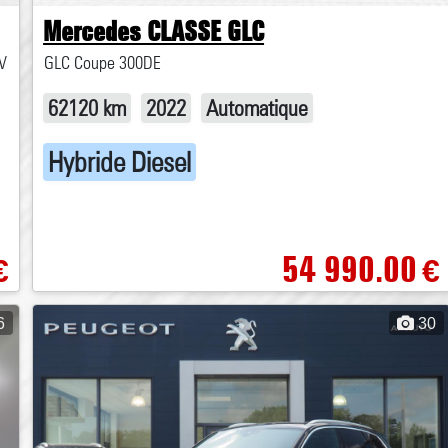
Mercedes CLASSE GLC
CV
GLC Coupe 300DE
62120 km
2022
Automatique
Hybride Diesel
54 990.00
€
€
6
30