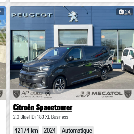
7
24
Citroën Spacetourer
2.0 BlueHDi 180 XL Business
42174 km
2024
Automatique