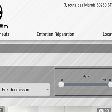
3, route des Marais 50250 
neufs
Entretien Réparation
Loca
Prix
0
79900
9
29