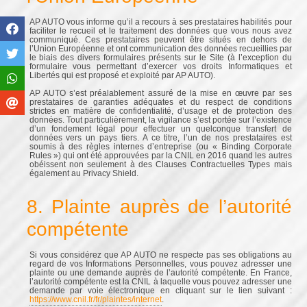
AP AUTO vous informe qu’il a recours à ses prestataires habilités pour
faciliter le recueil et le traitement des données que vous nous avez
communiqué. Ces prestataires peuvent être situés en dehors de
l’Union Européenne et ont communication des données recueillies par
le biais des divers formulaires présents sur le Site (à l’exception du
formulaire vous permettant d’exercer vos droits Informatiques et
Libertés qui est proposé et exploité par AP AUTO).
AP AUTO s’est préalablement assuré de la mise en œuvre par ses
prestataires de garanties adéquates et du respect de conditions
strictes en matière de confidentialité, d’usage et de protection des
données. Tout particulièrement, la vigilance s’est portée sur l’existence
d’un fondement légal pour effectuer un quelconque transfert de
données vers un pays tiers. A ce titre, l’un de nos prestataires est
soumis à des règles internes d’entreprise (ou « Binding Corporate
Rules ») qui ont été approuvées par la CNIL en 2016 quand les autres
obéissent non seulement à des Clauses Contractuelles Types mais
également au Privacy Shield.
8. Plainte auprès de l’autorité
compétente
Si vous considérez que AP AUTO ne respecte pas ses obligations au
regard de vos Informations Personnelles, vous pouvez adresser une
plainte ou une demande auprès de l’autorité compétente. En France,
l’autorité compétente est la CNIL à laquelle vous pouvez adresser une
demande par voie électronique en cliquant sur le lien suivant :
https://www.cnil.fr/fr/plaintes/internet
.