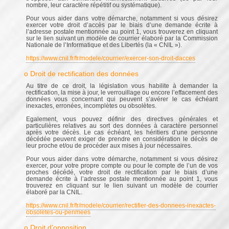
nombre, leur caractère répétitif ou systématique).
Pour vous aider dans votre démarche, notamment si vous désirez
exercer votre droit d’accès par le biais d’une demande écrite à
l’adresse postale mentionnée au point 1, vous trouverez en cliquant
sur le lien suivant un modèle de courrier élaboré par la Commission
Nationale de l’Informatique et des Libertés (la « CNIL »).
https://www.cnil.fr/fr/modele/courrier/exercer-son-droit-dacces
o Droit de rectification des données
Au titre de ce droit, la législation vous habilite à demander la
rectification, la mise à jour, le verrouillage ou encore l’effacement des
données vous concernant qui peuvent s’avérer le cas échéant
inexactes, erronées, incomplètes ou obsolètes.
Egalement, vous pouvez définir des directives générales et
particulières relatives au sort des données à caractère personnel
après votre décès. Le cas échéant, les héritiers d’une personne
décédée peuvent exiger de prendre en considération le décès de
leur proche et/ou de procéder aux mises à jour nécessaires.
Pour vous aider dans votre démarche, notamment si vous désirez
exercer, pour votre propre compte ou pour le compte de l’un de vos
proches décédé, votre droit de rectification par le biais d’une
demande écrite à l’adresse postale mentionnée au point 1, vous
trouverez en cliquant sur le lien suivant un modèle de courrier
élaboré par la CNIL.
https://www.cnil.fr/fr/modele/courrier/rectifier-des-donnees-inexactes-
obsoletes-ou-perimees
o Droit d’opposition