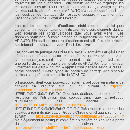
trouverez un lien ci-dessous. Cette famille de cookie regroupe les
cookies de mesure d’audience (notamment Google Analytics), les
cookies publicitaires (auxquels AP AUTO n’a pas recours) ainsi que
les cookies de partage de réseaux sociaux (notamment de
Facebook, YouTube, Twitter et LinkedIn).
Les cookies de mesure d’audience établissent des statistiques
concernant la fréquentation et l’utilisation de divers éléments du site
web (comme les contenus/pages que vous avez visité). Ces
données participent à l’amélioration de l’ergonomie du site web de
AP AUTO. Un outil de mesure d’audience est utilisé sur le présent
site internet, la collecte de votre IP est désactivé.
Les cookies de partage des réseaux sociaux sont émis et gérés par
l’éditeur du réseau social concerné. Sous réserve de votre
consentement, ces cookies vous permettent de partager facilement
une partie du contenu publié sur le site de AP AUTO, notamment par
l’intermédiaire d’un « bouton » applicatif de partage selon le réseau
social concerné. Quatre types de cookies de partage des réseaux
sociaux sont présents sur le site de AP AUTO :
o Facebook, dont vous pouvez consulter la politique en matière de
cookies en cliquant sur le lien suivant :
https://fr-
fr.facebook.com/policies/cookies/
o Twitter, dont vous trouverez les options dédiées au contrôle ou à la
restriction de l’utilisation des cookies ainsi que la politique
d’utilisation des cookies :
https://support.twitter.com/articles/20170518#
o YouTube, dont vous trouverez l’aide nécessaire pour supprimer les
cookies à partir du navigateur Google Chrome en cliquant sur le lien
suivant :
https://support.google.com/youtube/answer/32050?hl=fr
mais également la politique complète en matière de cookies à partir
du lien suivant :
https://www.google.fr/intl/fr/policies/technologies/cookies/