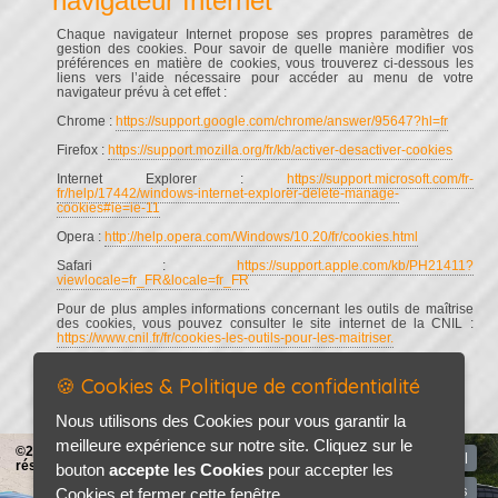
navigateur Internet
Chaque navigateur Internet propose ses propres paramètres de
gestion des cookies. Pour savoir de quelle manière modifier vos
préférences en matière de cookies, vous trouverez ci-dessous les
liens vers l’aide nécessaire pour accéder au menu de votre
navigateur prévu à cet effet :
Chrome :
https://support.google.com/chrome/answer/95647?hl=fr
Firefox :
https://support.mozilla.org/fr/kb/activer-desactiver-cookies
Internet Explorer :
https://support.microsoft.com/fr-
fr/help/17442/windows-internet-explorer-delete-manage-
cookies#ie=ie-11
Opera :
http://help.opera.com/Windows/10.20/fr/cookies.html
Safari :
https://support.apple.com/kb/PH21411?
viewlocale=fr_FR&locale=fr_FR
Pour de plus amples informations concernant les outils de maîtrise
des cookies, vous pouvez consulter le site internet de la CNIL :
https://www.cnil.fr/fr/cookies-les-outils-pour-les-maitriser.
🍪 Cookies & Politique de confidentialité
Nous utilisons des Cookies pour vous garantir la
meilleure expérience sur notre site. Cliquez sur le
©2026-2027 AP AUTO tous droits
Accueil
réservés
bouton
accepte les Cookies
pour accepter les
Mentions légales
Cookies et fermer cette fenêtre.