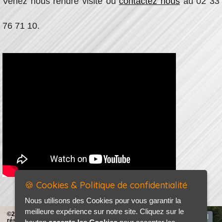
Venez nous rendre visite ou
contactez nous
au 02 33
76 71 10.
🍪 Cookies & Politique de confidentialité
Nous utilisons des Cookies pour vous garantir la
meilleure expérience sur notre site. Cliquez sur le
©2026-2027 AP AUTO tous droits
Accueil
réservés