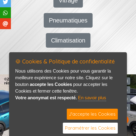
Vitrage
Pneumatiques
Climatisation
🍪 Cookies & Politique de confidentialité
Nous utilisons des Cookies pour vous garantir la
meilleure expérience sur notre site. Cliquez sur le
©2026-2027 AP AUTO tous droits
Accueil
réservés
bouton
accepte les Cookies
pour accepter les
Mentions légales
Cookies et fermer cette fenêtre.
Votre anonymat est respecté.
En savoir plus
Politique de confidentialité
Contact / Plan
J'accepte les Cookies
Paramétrer les Cookies